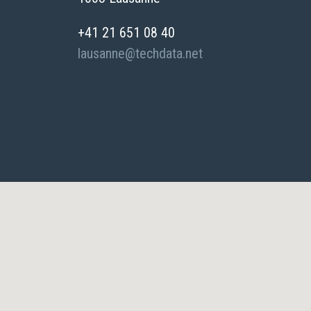
+41 21 651 08 40
lausanne
techdata.net